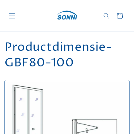
Meteen
naar de
content
Winkelwagen
Productdimensie-
GBF80-100