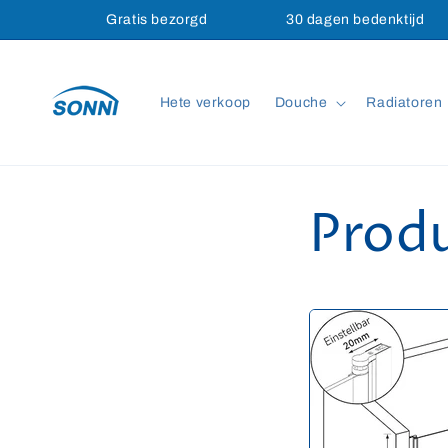
Meteen
Gratis bezorgd
30 dagen bedenktijd
naar de
content
Hete verkoop
Douche
Radiatoren
Prod