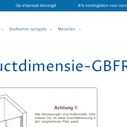
Op afspraak bezorgd
8% kortingsbon voor eer
Badkamer spiegels
Meubilair
uctdimensie-GBF