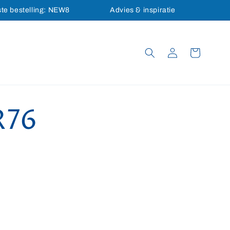
ste bestelling: NEW8
Advies & inspiratie
Inloggen
Winkelwagen
R76