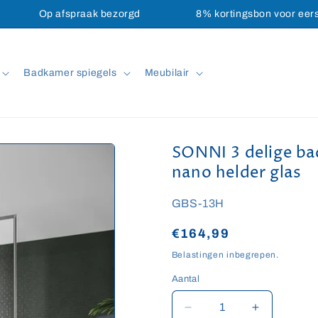
Op afspraak bezorgd
8% kortingsbon voor eer
Badkamer spiegels
Meubilair
SONNI 3 delige b
nano helder glas
SKU:
GBS-13H
Normale
€164,99
prijs
Belastingen inbegrepen.
Aantal
Aantal
Aantal
Aantal