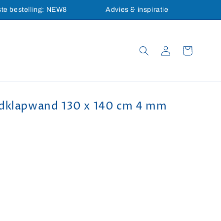
ste bestelling: NEW8
Advies & inspiratie
Inloggen
Winkelwagen
adklapwand 130 x 140 cm 4 mm