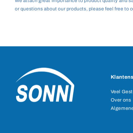
We attach great importance to product quality and saf
or questions about our products, please feel free to c
Klantens
Veel Gest
Over ons
Algemene