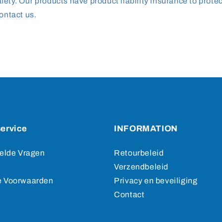
ety. Our products have product liability insurance to prote
ontact us.
ervice
INFORMATION
elde Vragen
Retourbeleid
Verzendbeleid
 Voorwaarden
Privacy en beveiliging
Contact