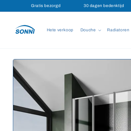
Meteen
Gratis bezorgd
30 dagen bedenktijd
naar de
content
Hete verkoop
Douche
Radiatoren
Ga direct naar
productinformatie