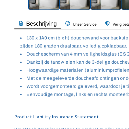
Beschrijving
Unser Service
Veilig bet
130 x 140 cm (b x h) douchewand voor badkuip
zijden 180 graden draaibaar, volledig opklapbaar.
Douchescherm van 4 mm veiligheidsglas (ESG);
Dankzij de tandwielen kan de 3-delige douche
Hoogwaardige materialen (aluminiumprofielen,
Met de meegeleverde doucheafdichtingen ond
Wordt voorgemonteerd geleverd, waardoor je tij
Eenvoudige montage, links en rechts monteerb
Product Liability Insurance Statement