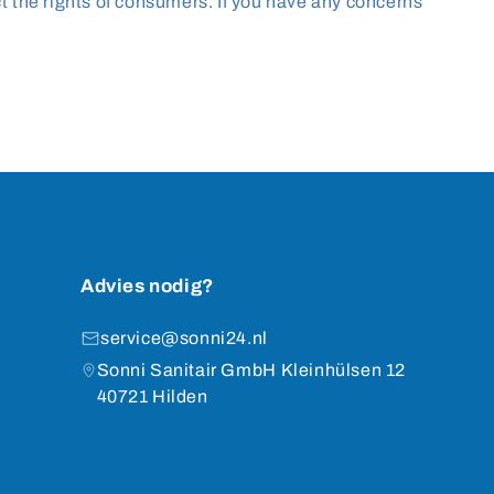
ct the rights of consumers. If you have any concerns
Advies nodig?
service@sonni24.nl
Sonni Sanitair GmbH Kleinhülsen 12
40721 Hilden