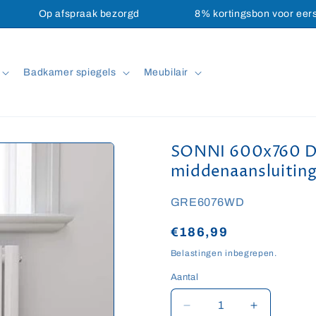
Op afspraak bezorgd
8% kortingsbon voor eer
Badkamer spiegels
Meubilair
SONNI 600x760 De
middenaansluiting
SKU:
GRE6076WD
Normale
€186,99
prijs
Belastingen inbegrepen.
Aantal
Aantal
Aantal
Aantal