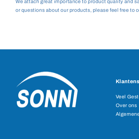
We attach great importance to product quality and saf
or questions about our products, please feel free to c
Klantens
Veel Gest
Over ons
Algemene