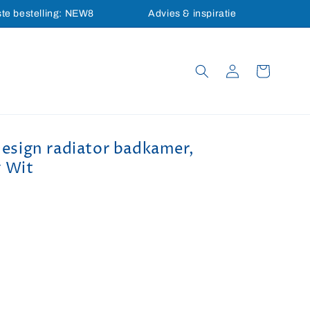
ste bestelling: NEW8
Advies & inspiratie
Inloggen
Winkelwagen
sign radiator badkamer,
 Wit