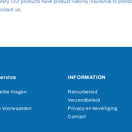
ety. Our products have product liability insurance to prote
ontact us.
ervice
INFORMATION
elde Vragen
Retourbeleid
Verzendbeleid
 Voorwaarden
Privacy en beveiliging
Contact