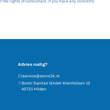
ct the rights of consumers. If you have any concerns
Advies nodig?
service@sonni24.nl
Sonni Sanitair GmbH Kleinhülsen 12
40721 Hilden