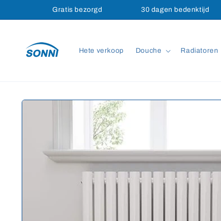
Meteen
Gratis bezorgd
30 dagen bedenktijd
naar de
content
Hete verkoop
Douche
Radiatoren
Ga direct naar
productinformatie