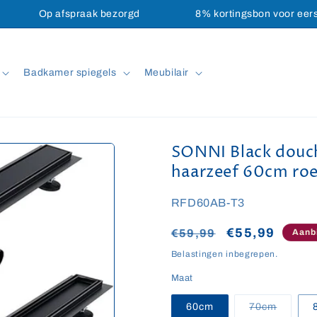
Op afspraak bezorgd
8% kortingsbon voor eer
Badkamer spiegels
Meubilair
SONNI Black douc
haarzeef 60cm roes
SKU:
RFD60AB-T3
Normale
Aanbiedingsp
€55,99
€59,99
Aanb
prijs
Belastingen inbegrepen.
Maat
Variant
60cm
70cm
uitverk