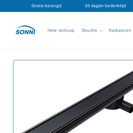
Meteen
Gratis bezorgd
30 dagen bedenktijd
naar de
content
Hete verkoop
Douche
Radiatoren
Ga direct naar
productinformatie