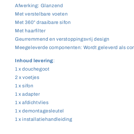
Afwerking: ‎Glanzend
Met verstelbare voeten
Met 360° draaibare sifon
Met haarfilter
Geurremmend en verstoppingsvrij design
Meegeleverde componenten: ‎Wordt geleverd als co
Inhoud levering
:
1 x douchegoot
2 x voetjes
1 x sifon
1 x adapter
1 x afdichtvlies
1 x demontagesleutel
1 x installatiehandleiding