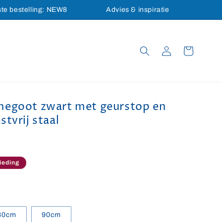
ste bestelling: NEW8
Advies & inspiratie
Inloggen
Winkelwagen
hegoot zwart met geurstop en
tvrij staal
rijs
ieding
80cm
90cm
ocht