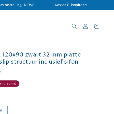
ste bestelling: NEW8
Advies & inspiratie
Inloggen
Winkelwagen
120x90 zwart 32 mm platte
lip structuur inclusief sifon
E
prijs
anbieding
cm