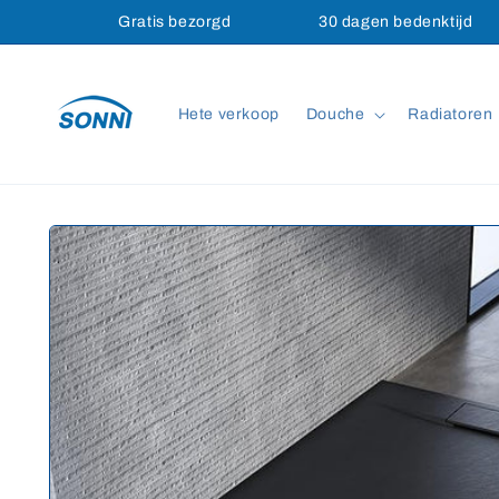
Meteen
Gratis bezorgd
30 dagen bedenktijd
naar de
content
Hete verkoop
Douche
Radiatoren
Ga direct naar
productinformatie