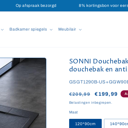
Op afspraak bezorgd
8% kortingsbon voor eer
Badkamer spiegels
Meubilair
SONNI Douchebak 
douchebak en antis
SKU:
GSGT1290B-US+GGW90
Normale
Aanbiedings
€199,99
€209,99
A
prijs
Belastingen inbegrepen.
Maat
120*90cm
140*90