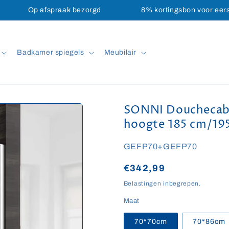
Op afspraak bezorgd
8% kortingsbon voor eer
Badkamer spiegels
Meubilair
SONNI Douchecab
hoogte 185 cm/19
SKU:
GEFP70+GEFP70
Normale
€342,99
prijs
Belastingen inbegrepen.
Maat
70*70cm
70*86cm