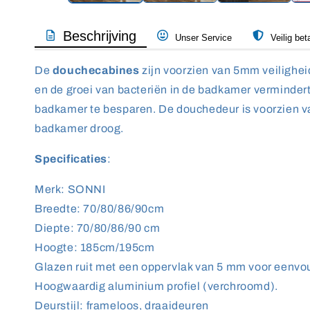
Beschrijving
Unser Service
Veilig bet
De
douchecabines
zijn voorzien van 5mm veilighei
en de groei van bacteriën in de badkamer verminder
badkamer te besparen. De douchedeur is voorzien va
badkamer droog.
Specificaties
:
Merk: SONNI
Breedte: 70/80/86/90cm
Diepte: 70/80/86/90 cm
Hoogte: 185cm/195cm
Glazen ruit met een oppervlak van 5 mm voor eenvou
Hoogwaardig aluminium profiel (verchroomd).
Deurstijl: frameloos, draaideuren