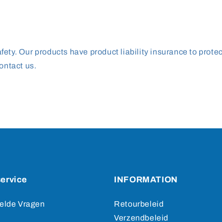
ety. Our products have product liability insurance to prote
ontact us.
ervice
INFORMATION
elde Vragen
Retourbeleid
Verzendbeleid