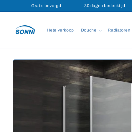
Meteen
Gratis bezorgd
30 dagen bedenktijd
naar de
content
Hete verkoop
Douche
Radiatoren
Ga direct naar
productinformatie