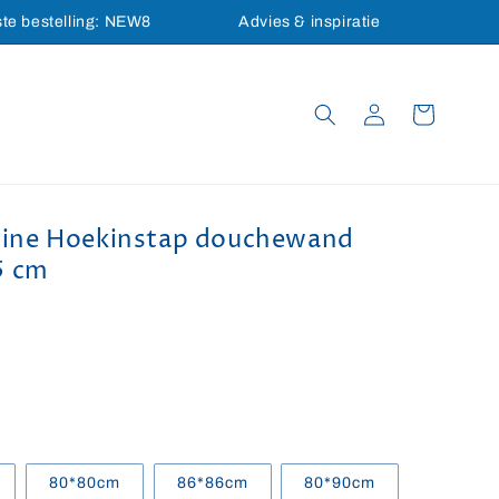
ste bestelling: NEW8
Advies & inspiratie
Inloggen
Winkelwagen
ine Hoekinstap douchewand
5 cm
80*80cm
86*86cm
80*90cm