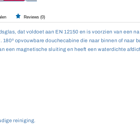
alen
Reviews (0)
dsglas, dat voldoet aan EN 12150 en is voorzien van een na
t. 180º opvouwbare douchecabine die naar binnen of naar b
n een magnetische sluiting en heeft een waterdichte afdic
dige reiniging.