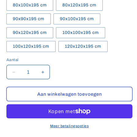
80x100x195 cm
80x120x195 cm
90x90x195 cm
90x100x195 cm
90x120x195 cm
100x100x195 cm
100x120x195 cm
120x120x195 cm
Aantal
Aantal
Aantal
Aantal
verlagen
verhogen
voor
voor
Sonni
Sonni
Aan winkelwagen toevoegen
Douchecabine,
Douchecabine,
Hoekinstap,
Hoekinstap,
zwarte
zwarte
douchevouwdeur,
douchevouwdeur,
6
6
Meer betalingsopties
mm
mm