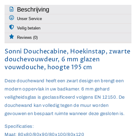
glazen
glazen
vouwdouche,
vouwdouche,
Beschrijving
hoogte
hoogte
Unser Service
195
195
cm
cm
Veilig betalen
Reviews (0)
Sonni Douchecabine, Hoekinstap, zwarte
douchevouwdeur, 6 mm glazen
vouwdouche, hoogte 195 cm
Deze douchewand heeft een zwart design en brengt een
modern oppervlak in uw badkamer. 6 mm gehard
veiligheidsglas is geclassificeerd volgens EN 12150. De
douchewand kan volledig tegen de muur worden
gevouwen en bespaart ruimte wanneer deze gesloten is.
Specificaties:
Maat: 80x80/80x90/80x100/80x120