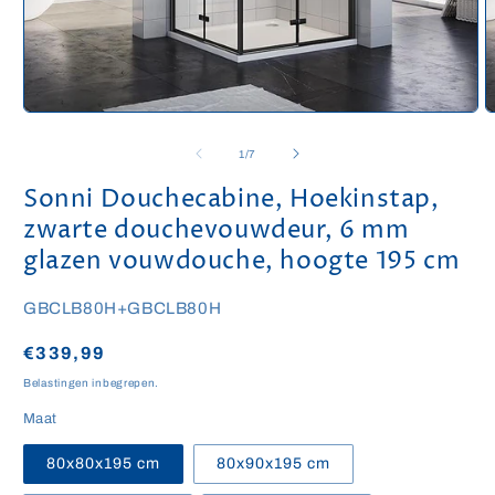
Media
M
1
2
openen
o
van
1
/
7
in
i
modaal
m
Sonni Douchecabine, Hoekinstap,
zwarte douchevouwdeur, 6 mm
glazen vouwdouche, hoogte 195 cm
SKU:
GBCLB80H+GBCLB80H
Normale
€339,99
prijs
Belastingen inbegrepen.
Maat
80x80x195 cm
80x90x195 cm