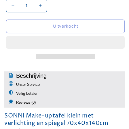
Aantal
Aantal
verlagen
verhogen
voor
voor
SONNI
SONNI
Uitverkocht
Make-
Make-
uptafel
uptafel
klein
klein
met
met
verlichting
verlichting
en
en
spiegel,
spiegel,
kaptafel
kaptafel
Beschrijving
met
met
Unser Service
laden
laden
voor
voor
Veilig betalen
slaapkamer,
slaapkamer,
Reviews (0)
70x40x140cm
70x40x140cm
zwart
zwart
SONNI Make-uptafel klein met
verlichting en spiegel
70x40x140cm