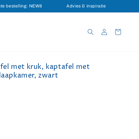
ste bestelling: NEW8
Advies & inspiratie
Inloggen
Winkelwagen
l met kruk, kaptafel met
slaapkamer, zwart