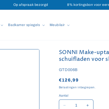
Op afspraak bezorgd
8% kortingsbon voor eer
Badkamer spiegels
Meubilair
SONNI Make-uptafe
schuifladen voor 
SKU:
GTD006B
Normale
€126,99
prijs
Belastingen inbegrepen.
Aantal
Aantal
Aantal
Aantal