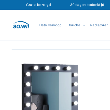
Meteen
Gratis bezorgd
30 dagen bedenktijd
naar de
content
Hete verkoop
Douche
Radiatoren
Ga direct naar
productinformatie