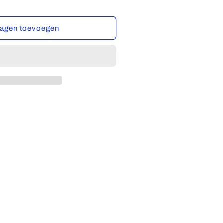
wagen toevoegen
n
,