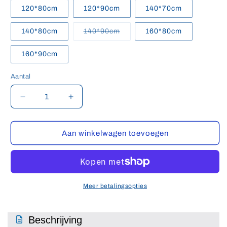
120*80cm
120*90cm
140*70cm
Variant
140*80cm
140*90cm
160*80cm
uitverkocht
of
niet
160*90cm
beschikbaar
Aantal
Aantal
Aantal
Aantal
verlagen
verhogen
voor
voor
SONNI
SONNI
Aan winkelwagen toevoegen
rechthoekige
rechthoekige
SMC
SMC
douchebak
douchebak
80-
80-
160cm
160cm
Meer betalingsopties
antislip
antislip
douchebak
douchebak
wit
wit
Beschrijving