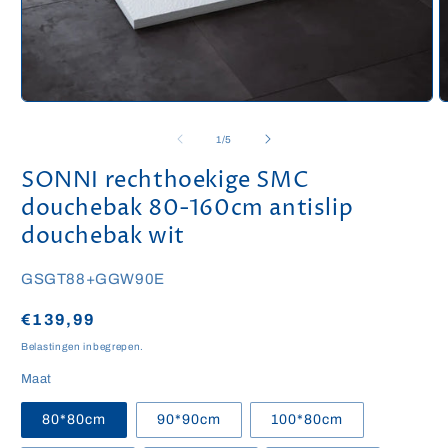
Media
M
1
2
openen
o
van
1
/
5
in
i
modaal
m
SONNI rechthoekige SMC
douchebak 80-160cm antislip
douchebak wit
SKU:
GSGT88+GGW90E
Normale
€139,99
prijs
Belastingen inbegrepen.
Maat
80*80cm
90*90cm
100*80cm