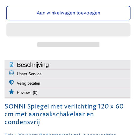
verlagen
verhogen
voor
voor
SONNI
SONNI
Aan winkelwagen toevoegen
Spiegel
Spiegel
met
met
verlichting
verlichting
120
120
x
x
60
60
cm
cm
met
met
Beschrijving
aanraakschakelaar
aanraakschakelaar
Unser Service
en
en
condensvrij
condensvrij
Veilig betalen
Reviews (0)
SONNI Spiegel met verlichting 120 x 60
cm met aanraakschakelaar en
condensvrij