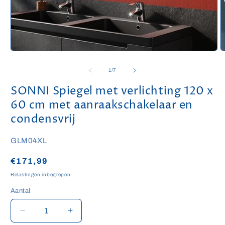
Media
M
1
2
openen
o
van
1
/
7
in
i
modaal
m
SONNI Spiegel met verlichting 120 x
60 cm met aanraakschakelaar en
condensvrij
SKU:
GLM04XL
Normale
€171,99
prijs
Belastingen inbegrepen.
Aantal
Aantal
Aantal
Aantal